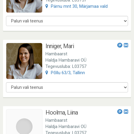
Tegevusluba: L03757
Pärnu mnt 30, Märjamaa vald
Inniger, Mari
Hambaarst
Haldja Hambaravi OÜ
Tegevusluba: L03757
Põllu 63/3, Tallinn
Hoolma, Liina
Hambaarst
Haldja Hambaravi OÜ
Tegevusluba: L03757