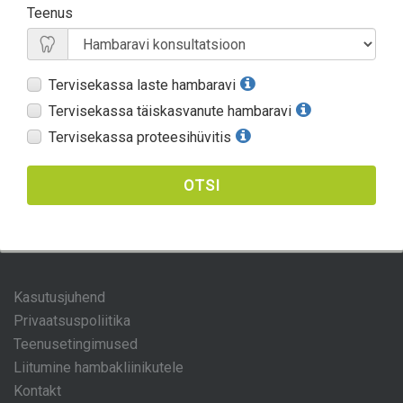
Teenus
Tervisekassa laste hambaravi
Tervisekassa täiskasvanute hambaravi
Tervisekassa proteesihüvitis
OTSI
Kasutusjuhend
Privaatsuspoliitika
Teenusetingimused
Liitumine hambakliinikutele
Kontakt