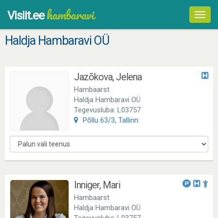
hambaravi
Visiit.ee
Toggl
navig
Haldja Hambaravi OÜ
Jazõkova, Jelena
Hambaarst
Haldja Hambaravi OÜ
Tegevusluba: L03757
Põllu 63/3, Tallinn
Inniger, Mari
Hambaarst
Haldja Hambaravi OÜ