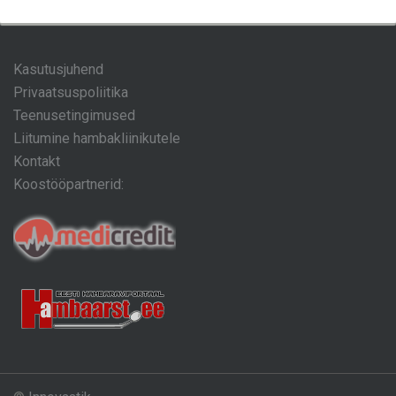
Kasutusjuhend
Privaatsuspoliitika
Teenusetingimused
Liitumine hambakliinikutele
Kontakt
Koostööpartnerid: