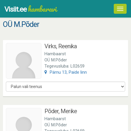
hambaravi
Visiit.ee
Toggl
navig
OÜ M.Põder
Virks, Reenika
Hambaarst
OÜ M.Põder
Tegevusluba: L02659
Pärnu 13, Paide linn
Põder, Merike
Hambaarst
OÜ M.Põder