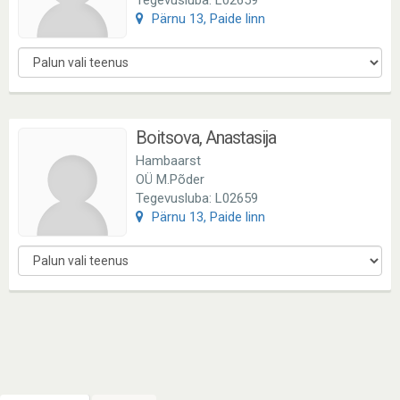
Tegevusluba: L02659
Pärnu 13, Paide linn
Boitsova, Anastasija
Hambaarst
OÜ M.Põder
Tegevusluba: L02659
Pärnu 13, Paide linn