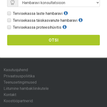
Tervisekassa laste hambaravi
Tervisekassa täiskasvanute hambaravi
Tervisekassa proteesihüvitis
OTSI
Kasutusjuhend
Privaatsuspoliitika
Teenusetingimused
Liitumine hambakliinikutele
Kontakt
Koostööpartnerid: