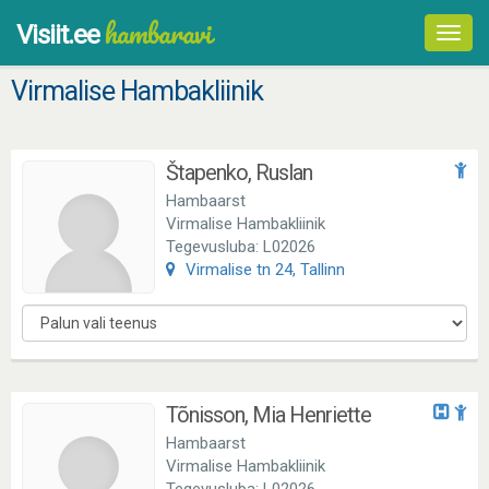
hambaravi
Visiit.ee
Toggl
navig
Virmalise Hambakliinik
Štapenko, Ruslan
Hambaarst
Virmalise Hambakliinik
Tegevusluba: L02026
Virmalise tn 24, Tallinn
Tõnisson, Mia Henriette
Hambaarst
Virmalise Hambakliinik