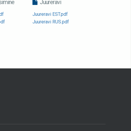
imine
Juureravi
df
Juureravi EST.pdf
pdf
Juureravi RUS.pdf