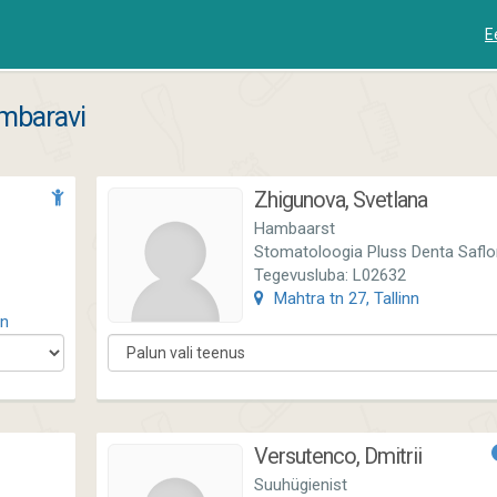
E
ambaravi
Zhigunova, Svetlana
Hambaarst
Stomatoloogia Pluss Denta Saflo
Tegevusluba: L02632
Mahtra tn 27, Tallinn
nn
Versutenco, Dmitrii
Suuhügienist