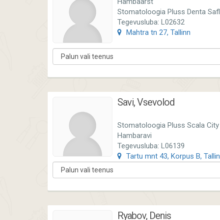
Hambaarst
Stomatoloogia Pluss Denta Saf
Tegevusluba: L02632
Mahtra tn 27, Tallinn
Savi, Vsevolod
Stomatoloogia Pluss Scala City
Hambaravi
Tegevusluba: L06139
Tartu mnt 43, Korpus B, Talli
Ryabov, Denis