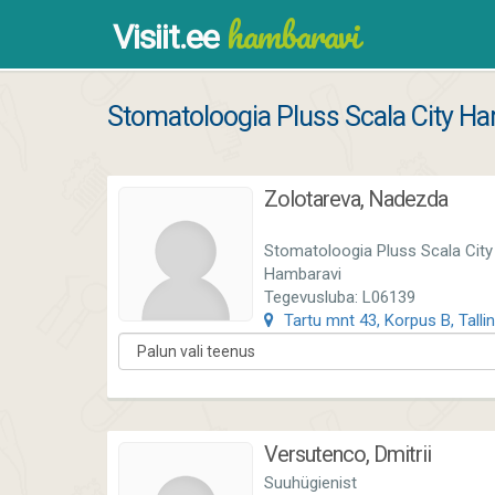
hambaravi
Visiit.ee
Stomatoloogia Pluss Scala City H
Zolotareva, Nadezda
Stomatoloogia Pluss Scala City
Hambaravi
Tegevusluba: L06139
Tartu mnt 43, Korpus B, Talli
Versutenco, Dmitrii
Suuhügienist