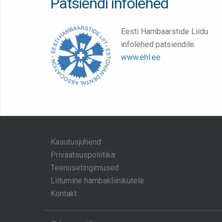
Patsiendi infolehed
Eesti Hambaarstide Liidu
infolehed patsiendile.
www.ehl.ee
Kasutusjuhend
Privaatsuspoliitika
Teenusetingimused
Liitumine hambakliinikutele
Kontakt