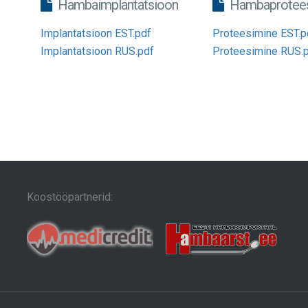
Hambaimplantatsioon
Hambaprotees
Implantatsioon EST.pdf
Proteesimine EST.p
Implantatsioon RUS.pdf
Proteesimine RUS.
Koostööpartnerid: