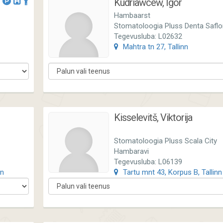
Kudriawcew, Igor
Hambaarst
Stomatoloogia Pluss Denta Saflo
Tegevusluba: L02632
Mahtra tn 27, Tallinn
Kisselevitš, Viktorija
Stomatoloogia Pluss Scala City
Hambaravi
Tegevusluba: L06139
nn
Tartu mnt 43, Korpus B, Tallinn