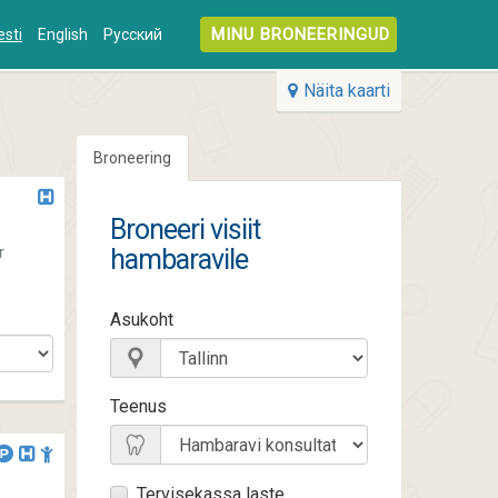
MINU BRONEERINGUD
esti
English
Русский
Näita kaarti
Broneering
Broneeri visiit
r
hambaravile
Asukoht
Teenus
Tervisekassa laste