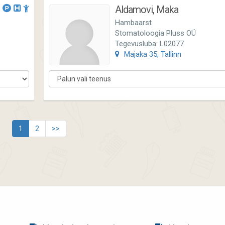
Aldamovi, Maka
Hambaarst
Stomatoloogia Pluss OÜ
Tegevusluba: L02077
Majaka 35, Tallinn
1
2
>>