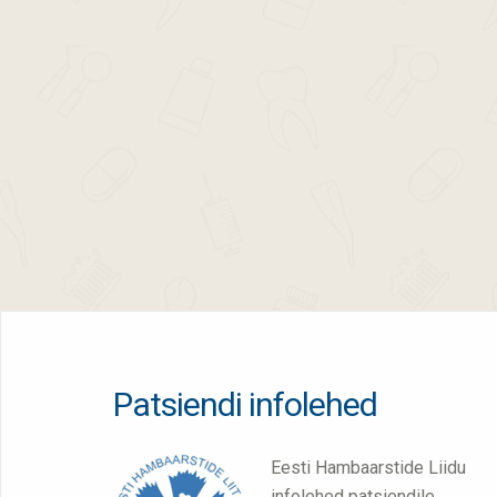
Patsiendi infolehed
Eesti Hambaarstide Liidu
infolehed patsiendile.