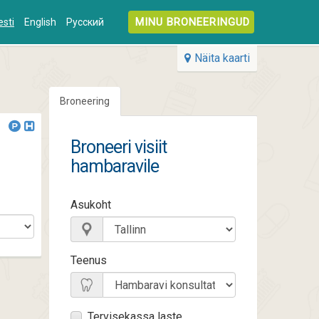
MINU BRONEERINGUD
esti
English
Русский
Näita kaarti
Broneering
Broneeri visiit
hambaravile
Asukoht
Teenus
Tervisekassa laste