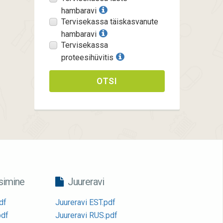
hambaravi
Tervisekassa täiskasvanute
hambaravi
Tervisekassa
proteesihüvitis
OTSI
imine
Juureravi
df
Juureravi EST.pdf
pdf
Juureravi RUS.pdf