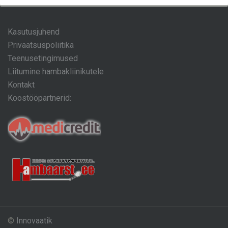
Kasutusjuhend
Privaatsuspoliitika
Teenusetingimused
Liitumine hambakliinikutele
Kontakt
Koostööpartnerid:
©
Innovaatik