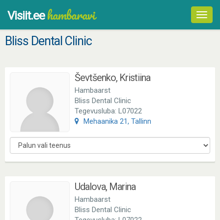
hambaravi
Visiit.ee
Toggl
navig
Bliss Dental Clinic
Ševtšenko, Kristiina
Hambaarst
Bliss Dental Clinic
Tegevusluba: L07022
Mehaanika 21, Tallinn
Udalova, Marina
Hambaarst
Bliss Dental Clinic