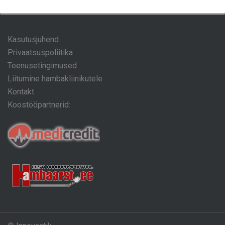
Kasutusjuhend
Privaatsuspoliitika
Teenusetingimused
Liitumine hambakliinikutele
Kontakt
Koostööpartnerid: