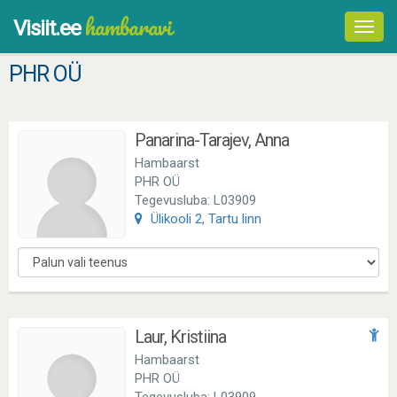
hambaravi
Visiit.ee
Toggl
navig
PHR OÜ
Panarina-Tarajev, Anna
Hambaarst
PHR OÜ
Tegevusluba: L03909
Ülikooli 2, Tartu linn
Laur, Kristiina
Hambaarst
PHR OÜ