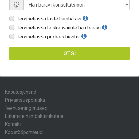
Tervisekassa laste hambaravi
Tervisekassa täiskasvanute hambaravi
Tervisekassa proteesihüvitis
OTSI
Kasutusjuhend
Privaatsuspoliitika
Teenusetingimused
Liitumine hambakliinikutele
Kontakt
Koostööpartnerid: