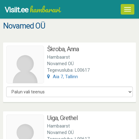
hambaravi
Visiit.ee
Toggl
navig
Novamed OÜ
Škroba, Anna
Hambaarst
Novamed OÜ
Tegevusluba: L00617
Aia 7, Tallinn
Uiga, Grethel
Hambaarst
Novamed OÜ