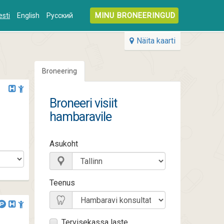
MINU BRONEERINGUD
esti
English
Русский
Näita kaarti
Broneering
Broneeri visiit
hambaravile
Asukoht
Teenus
Tervisekassa laste