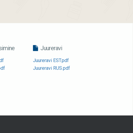
imine
Juureravi
df
Juureravi EST.pdf
pdf
Juureravi RUS.pdf