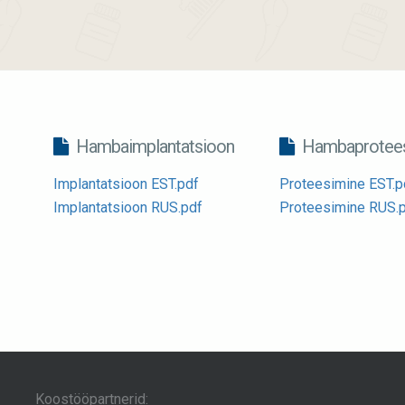
Hambaimplantatsioon
Hambaprotees
Implantatsioon EST.pdf
Proteesimine EST.p
Implantatsioon RUS.pdf
Proteesimine RUS.
Koostööpartnerid: