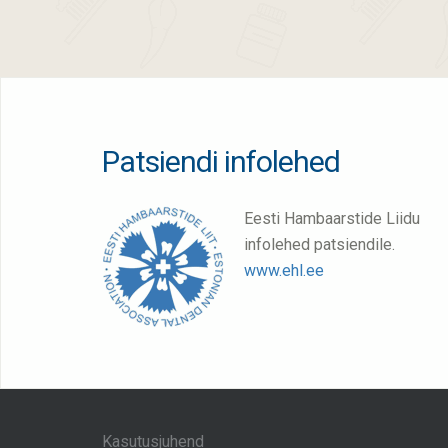
Patsiendi infolehed
Eesti Hambaarstide Liidu
infolehed patsiendile.
www.ehl.ee
Kasutusjuhend