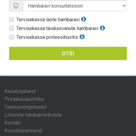
Tervisekassa laste hambaravi
Tervisekassa täiskasvanute hambaravi
Tervisekassa proteesihüvitis
OTSI
Kasutusjuhend
Privaatsuspoliitika
Teenusetingimused
Liitumine hambakliinikutele
Kontakt
Koostööpartnerid: