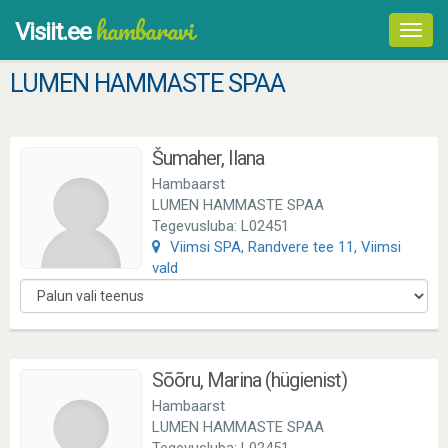
hambaravi
Visiit.ee
Toggl
navig
LUMEN HAMMASTE SPAA
Šumaher, Ilana
Hambaarst
LUMEN HAMMASTE SPAA
Tegevusluba: L02451
Viimsi SPA, Randvere tee 11, Viimsi
vald
Sõõru, Marina (hügienist)
Hambaarst
LUMEN HAMMASTE SPAA