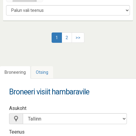
1
2
>>
Broneering
Otsing
Broneeri visiit hambaravile
Asukoht
Teenus