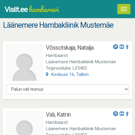
hambaravi
Visiit.ee
Toggl
navig
Läänemere Hambakliinik Mustemäe
Võssotskaja, Natalja
Hambaarst
Läänemere Hambakliinik Mustemäe
Tegevusluba: L05402
Keskuse 16, Tallinn
Väli, Katrin
Hambaarst
Läänemere Hambakliinik Mustemäe