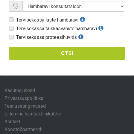
Tervisekassa laste hambaravi
Tervisekassa täiskasvanute hambaravi
Tervisekassa proteesihüvitis
OTSI
Kasutusjuhend
Privaatsuspoliitika
Teenusetingimused
Liitumine hambakliinikutele
Kontakt
Koostööpartnerid: